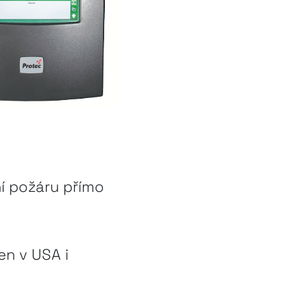
í požáru přímo
en v USA i