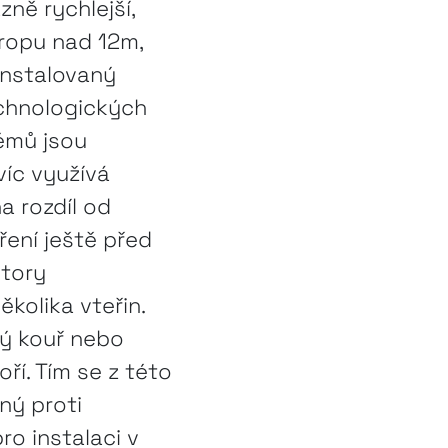
ně rychlejší,
tropu nad 12m,
instalovaný
echnologických
témů jsou
víc využívá
a rozdíl od
ření ještě před
ktory
kolika vteřin.
ný kouř nebo
oří. Tím se z této
ný proti
o instalaci v