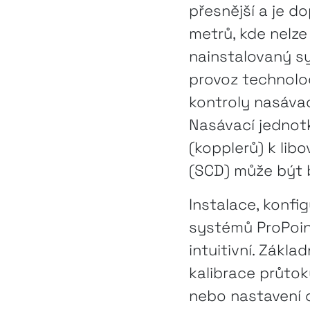
přesnější a je d
metrů, kde nelz
nainstalovaný s
provoz technolog
kontroly nasávac
Nasávací jednotk
(kopplerů) k li
(SCD) může být 
Instalace, konfi
systémů ProPoint
intuitivní. Zákla
kalibrace průtok
nebo nastavení c