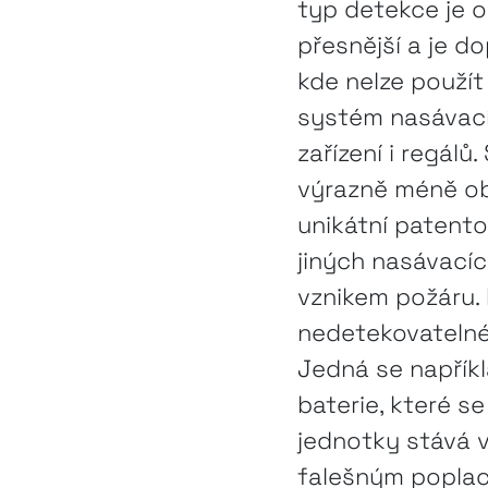
typ detekce je 
přesnější a je 
kde nelze použí
systém nasávací
zařízení i regál
výrazně méně obt
unikátní patento
jiných nasávacíc
vznikem požáru. 
nedetekovatelné
Jedná se napříkl
baterie, které se
jednotky stává v
falešným poplac