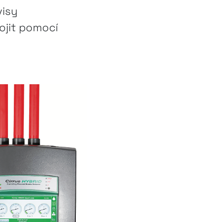
visy
pojit pomocí