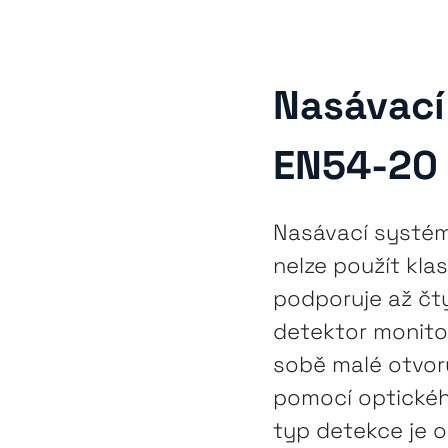
Nasávací
EN54-20
Nasávací systém
nelze použít kla
podporuje až čt
detektor monito
sobě malé otvor
pomocí optickéh
typ detekce je 