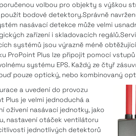
oporučenou volbou pro objekty s výškou st
e použít bodové detektory.Správně navržen
ystém nasávací detekce může velmi usnadni
ických zařízení i skladovacích regálů.Serv
ích systémů jsou výrazně méně obtěžující a
u ProPoint Plus lze připojit pomocí vstup
bovolnému systému EPS. Každý ze čtyř zásu
buď pouze optický, nebo kombinovaný opt
gurace a uvedení do provozu
 Plus je velmi jednoduchá a
dní oživení nasávací jednotky, jako
u, nastavení otáček ventilátoru
itlivosti jednotlivých detektorů