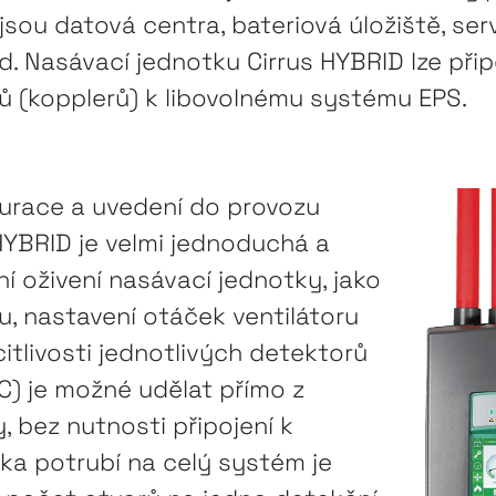
jsou datová centra, bateriová úložiště, ser
d. Nasávací jednotku Cirrus HYBRID lze při
ů (kopplerů) k libovolnému systému EPS.
gurace a uvedení do provozu
HYBRID je velmi jednoduchá a
dní oživení nasávací jednotky, jako
u, nastavení otáček ventilátoru
itlivosti jednotlivých detektorů
 C) je možné udělat přímo z
, bez nutnosti připojení k
ka potrubí na celý systém je