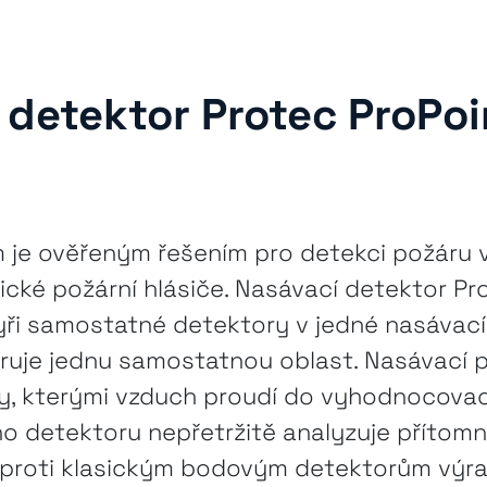
 detektor Protec ProPoi
 je ověřeným řešením pro detekci požáru v
sické požární hlásiče. Nasávací detektor Pr
yři samostatné detektory v jedné nasávací
ruje jednu samostatnou oblast. Nasávací p
y, kterými vzduch proudí do vyhodnocovací
o detektoru nepřetržitě analyzuje přítomn
oproti klasickým bodovým detektorům výraz