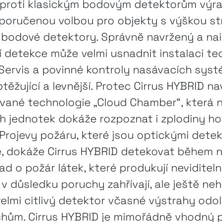
oproti klasickým bodovým detektorům výraz
doporučenou volbou pro objekty s výškou s
t bodové detektory. Správně navržený a na
 detekce může velmi usnadnit instalaci t
ů. Servis a povinné kontroly nasávacích sys
ěžující a levnější. Protec Cirrus HYBRID na
vané technologie „Cloud Chamber“, která n
h jednotek dokáže rozpoznat i zplodiny ho
Projevy požáru, které jsou optickými dete
, dokáže Cirrus HYBRID detekovat během ně
ad o požár látek, které produkují neviditel
 v důsledku poruchy zahřívají, ale ještě neh
elmi citlivý detektor včasné výstrahy odol
hům. Cirrus HYBRID je mimořádně vhodný pr