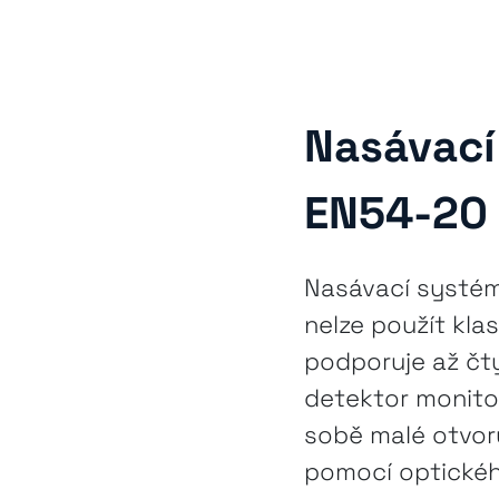
Nasávací
EN54-20
Nasávací systém
nelze použít kla
podporuje až čt
detektor monito
sobě malé otvor
pomocí optickéh