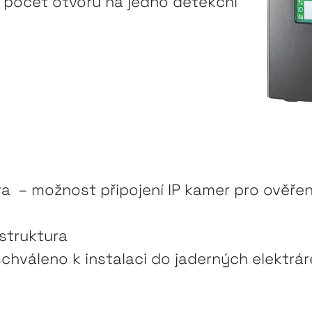
 počet otvorů na jedno detekční
a – možnost připojení IP kamer pro ověřen
astruktura
chváleno k instalaci do jaderných elektrár