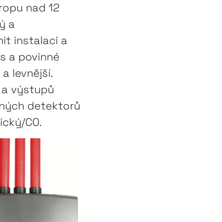
ropu nad 12
ý a
t instalaci a
is a povinné
 levnější.
ů a výstupů
vných detektorů
ický/CO.