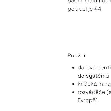
630m, maximální
potrubí je 44.
Použití:
datová centr
do systému
kritická infr
rozváděče (s
Evropě)