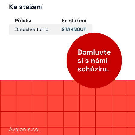
Ke stažení
Příloha
Ke stažení
Datasheet eng.
STÁHNOUT
Domluvte
si s námi
schůzku.
Avalon s.r.o.