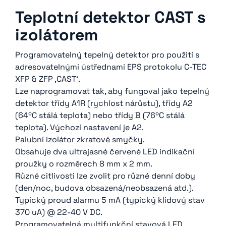
Teplotní detektor CAST s
izolátorem
Programovatelný tepelný detektor pro použití s ​​
adresovatelnými ústřednami EPS protokolu C-TEC
XFP & ZFP ‚CAST‘.
Lze naprogramovat tak, aby fungoval jako tepelný
detektor třídy A1R (rychlost nárůstu), třídy A2
(64ºC stálá teplota) nebo třídy B (76ºC stálá
teplota). Výchozí nastavení je A2.
Palubní izolátor zkratové smyčky.
Obsahuje dva ultrajasné červené LED indikační
proužky o rozměrech 8 mm x 2 mm.
Různé citlivosti lze zvolit pro různé denní doby
(den/noc, budova obsazená/neobsazená atd.).
Typický proud alarmu 5 mA (typický klidový stav
370 uA) @ 22-40 V DC.
Programovatelná multifunkční stavová LED.